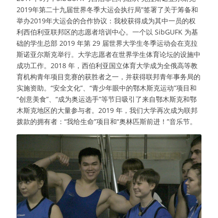
2019年第二十九届世界冬季大运会执行局”签署了关于筹备和
举办2019年大运会的合作协议：我校获得成为其中一员的权
利西伯利亚联邦区的志愿者培训中心。一个以 SibGUFK 为基
础的学生总部 2019 年第 29 届世界大学生冬季运动会在克拉
斯诺亚尔斯克举行。大学志愿者在世界学生体育论坛的设施中
成功工作。2018 年，西伯利亚国立体育大学成为全俄高等教
育机构青年项目竞赛的获胜者之一，并获得联邦青年事务局的
实施资助。“安全文化”、“青少年眼中的鄂木斯克运动”项目和
“创意美食”、“成为奥运选手”等节日吸引了来自鄂木斯克和鄂
木斯克地区的大量参与者。2019 年，我们大学再次成为联邦
拨款的拥有者：“我给生命”项目和“奥林匹斯前进！”音乐节。