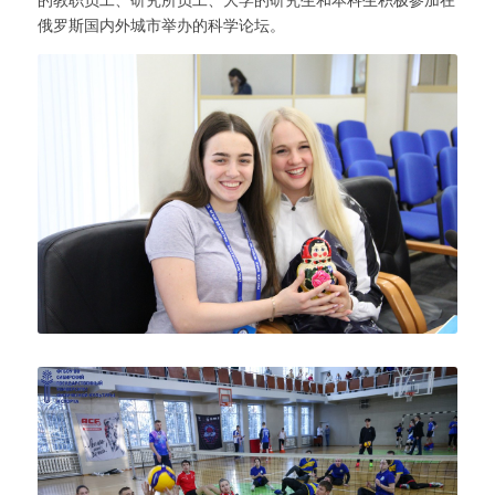
俄罗斯国内外城市举办的科学论坛。 