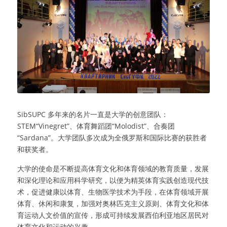
SibSUPC 多年来的名片一直是大学的创意团队：
STEM“Vinegret”、体育舞蹈团“Molodist”、合奏团
“Sardana”。大学团队多次成为全俄罗斯和国际比赛的获胜者
和获奖者。
大学的使命是不断提高体育文化和体育领域的教育质量，发展
和深化理论和应用科学研究，以便为精英体育实践创造现代技
术，促进健康以体育、生物医学技术为手段，在体育领域开展
体育、休闲和康复，加强对奥林匹克主义原则、体育文化和体
育运动人文价值的宣传，形成可持续发展西伯利亚地区居民对
体育文化和运动的兴趣。