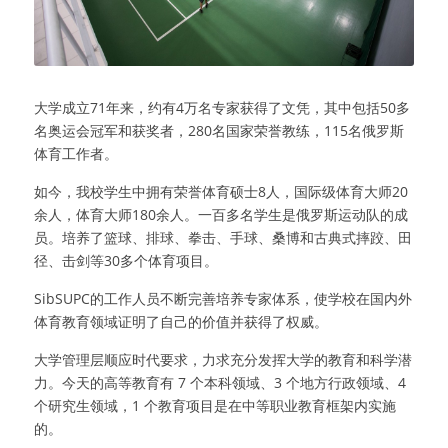
大学成立71年来，约有4万名专家获得了文凭，其中包括50多
名奥运会冠军和获奖者，280名国家荣誉教练，115名俄罗斯
体育工作者。
如今，我校学生中拥有荣誉体育硕士8人，国际级体育大师20
余人，体育大师180余人。一百多名学生是俄罗斯运动队的成
员。培养了篮球、排球、拳击、手球、桑博和古典式摔跤、田
径、击剑等30多个体育项目。
SibSUPC的工作人员不断完善培养专家体系，使学校在国内外
体育教育领域证明了自己的价值并获得了权威。
大学管理层顺应时代要求，力求充分发挥大学的教育和科学潜
力。今天的高等教育有 7 个本科领域、3 个地方行政领域、4 
个研究生领域，1 个教育项目是在中等职业教育框架内实施
的。 