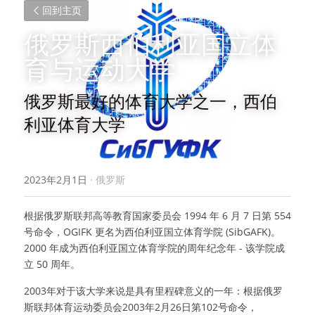
回到主页
俄罗斯西伯利亚国立体
育与运动大学
俄罗斯最好的体育大学之一，西伯
利亚体育大学
2023年2月1日
·
俄罗斯
根据俄罗斯联邦高等教育国家委员会 1994 年 6 月 7 日第 554 
号命令，OGIFK 更名为西伯利亚国立体育学院 (SibGAFK)。
2000 年成为西伯利亚国立体育学院的周年纪念年 - 该学院成
立 50 周年。
2003年对于该大学来说是具有里程碑意义的一年：根据俄罗
斯联邦体育运动委员会2003年2月26日第102号命令，